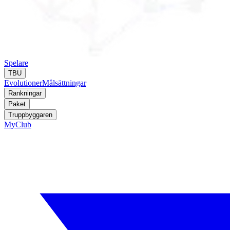
Spelare
TBU
Evolutioner
Målsättningar
Rankningar
Paket
Truppbyggaren
MyClub