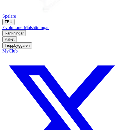
Spelare
TBU
Evolutioner
Målsättningar
Rankningar
Paket
Truppbyggaren
MyClub