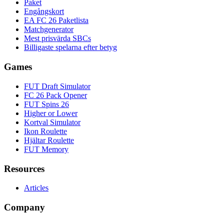
Paket
Engångskort
EA FC 26 Paketlista
Matchgenerator
Mest prisvärda SBCs
Billigaste spelarna efter betyg
Games
FUT Draft Simulator
FC 26 Pack Opener
FUT Spins 26
Higher or Lower
Kortval Simulator
Ikon Roulette
Hjältar Roulette
FUT Memory
Resources
Articles
Company