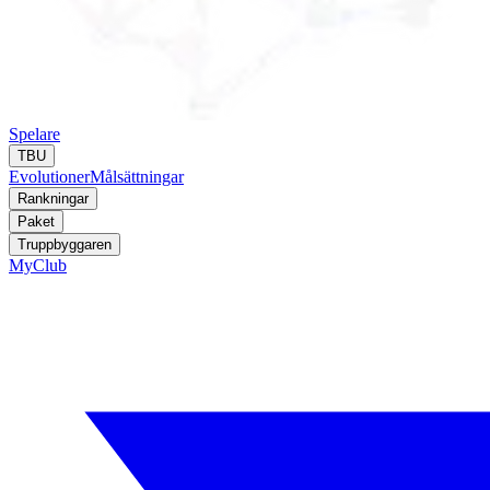
Spelare
TBU
Evolutioner
Målsättningar
Rankningar
Paket
Truppbyggaren
MyClub