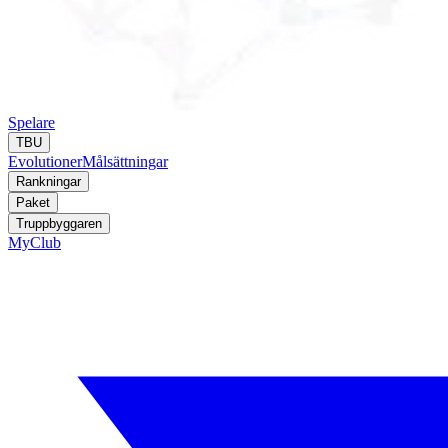
Spelare
TBU
Evolutioner
Målsättningar
Rankningar
Paket
Truppbyggaren
MyClub