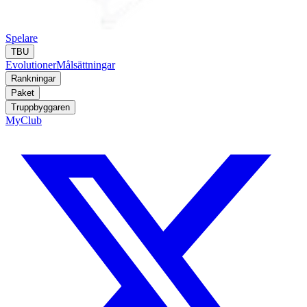
Spelare
TBU
Evolutioner
Målsättningar
Rankningar
Paket
Truppbyggaren
MyClub