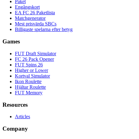
Paket
Engångskort
EA FC 26 Paketlista
Matchgenerator
Mest prisvärda SBCs
Billigaste spelarna efter betyg
Games
FUT Draft Simulator
FC 26 Pack Opener
FUT Spins 26
Higher or Lower
Kortval Simulator
Ikon Roulette
Hjältar Roulette
FUT Memory
Resources
Articles
Company