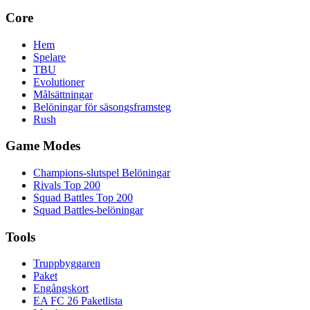
Core
Hem
Spelare
TBU
Evolutioner
Målsättningar
Belöningar för säsongsframsteg
Rush
Game Modes
Champions-slutspel Belöningar
Rivals Top 200
Squad Battles Top 200
Squad Battles-belöningar
Tools
Truppbyggaren
Paket
Engångskort
EA FC 26 Paketlista