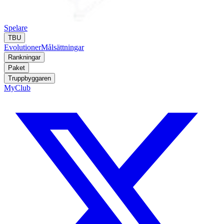
Spelare
TBU
Evolutioner
Målsättningar
Rankningar
Paket
Truppbyggaren
MyClub