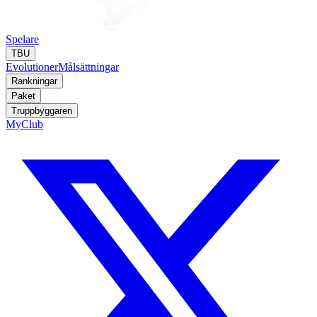
Spelare
TBU
Evolutioner
Målsättningar
Rankningar
Paket
Truppbyggaren
MyClub