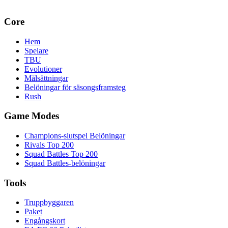
Core
Hem
Spelare
TBU
Evolutioner
Målsättningar
Belöningar för säsongsframsteg
Rush
Game Modes
Champions-slutspel Belöningar
Rivals Top 200
Squad Battles Top 200
Squad Battles-belöningar
Tools
Truppbyggaren
Paket
Engångskort