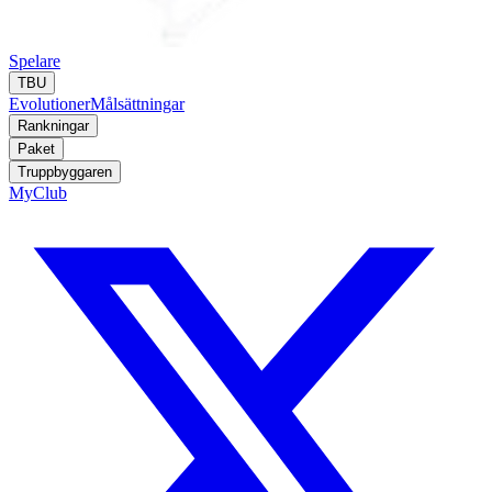
Spelare
TBU
Evolutioner
Målsättningar
Rankningar
Paket
Truppbyggaren
MyClub