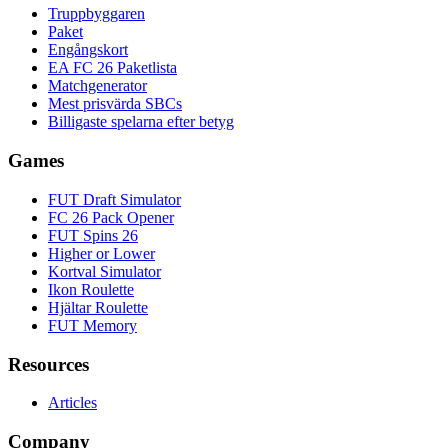
Truppbyggaren
Paket
Engångskort
EA FC 26 Paketlista
Matchgenerator
Mest prisvärda SBCs
Billigaste spelarna efter betyg
Games
FUT Draft Simulator
FC 26 Pack Opener
FUT Spins 26
Higher or Lower
Kortval Simulator
Ikon Roulette
Hjältar Roulette
FUT Memory
Resources
Articles
Company