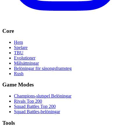
Core
Hem
Spelare
TBU
Evolutioner
Målsättningar
Belöningar för säsongsframsteg
Rush
Game Modes
Champions-slutspel Belöningar
Rivals Top 200
Squad Battles Top 200
Squad Battles-belöningar
Tools