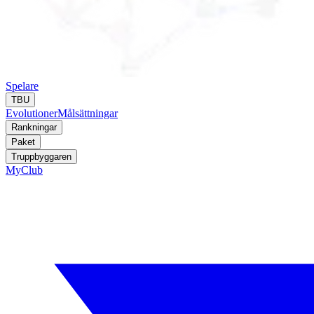
Spelare
TBU
Evolutioner
Målsättningar
Rankningar
Paket
Truppbyggaren
MyClub