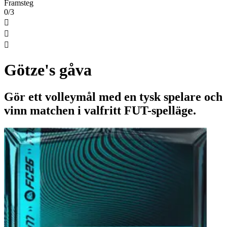
Framsteg
0/3



Götze's gåva
Gör ett volleymål med en tysk spelare och
vinn matchen i valfritt FUT-spelläge.