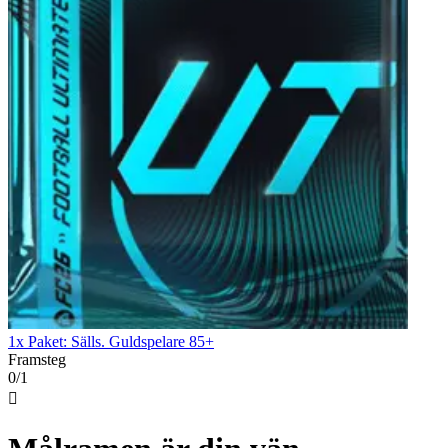
1x Paket: Sälls. Guldspelare 85+
Framsteg
0/1
