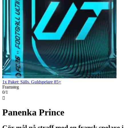
1x Paket: Sälls. Guldspelare 85+
Framsteg
0/1

Panenka Prince
Gör mål på straff med en fransk spelare i