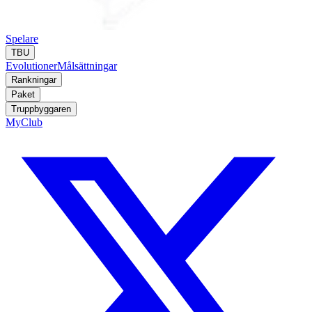
Spelare
TBU
Evolutioner
Målsättningar
Rankningar
Paket
Truppbyggaren
MyClub