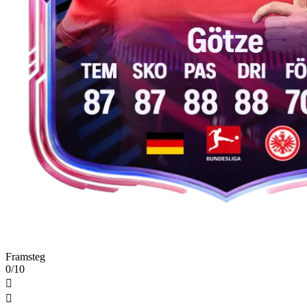
Framsteg
0/10

