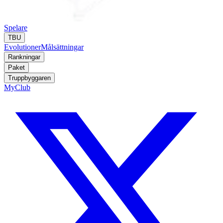
Spelare
TBU
Evolutioner
Målsättningar
Rankningar
Paket
Truppbyggaren
MyClub