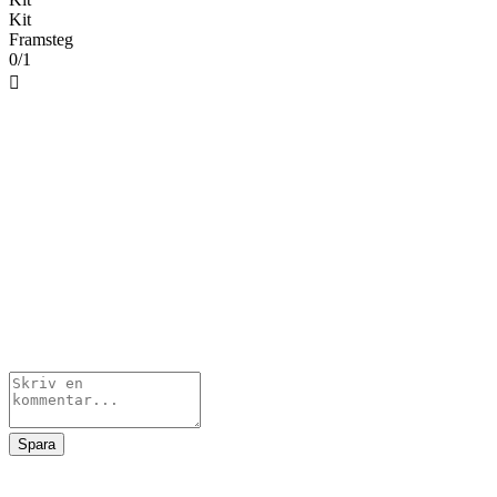
Kit
Framsteg
0/1

Spara