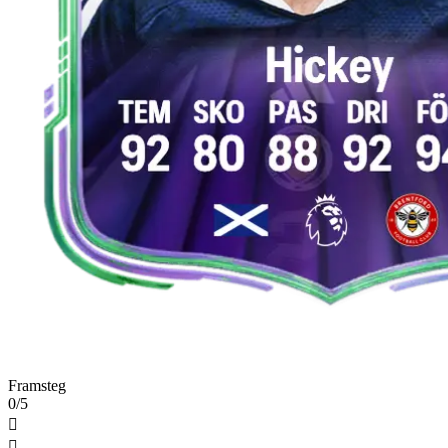
Framsteg
0/5

