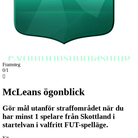
Evolutionsupplåsning
Framsteg
0/1

McLeans ögonblick
Gör mål utanför straffområdet när du
har minst 1 spelare från Skottland i
startelvan i valfritt FUT-spelläge.
Kit