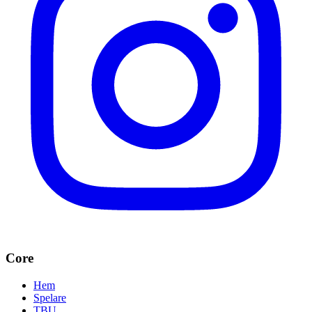
Core
Hem
Spelare
TBU