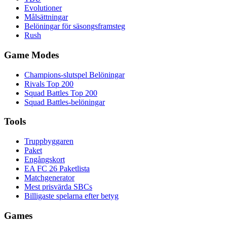
Evolutioner
Målsättningar
Belöningar för säsongsframsteg
Rush
Game Modes
Champions-slutspel Belöningar
Rivals Top 200
Squad Battles Top 200
Squad Battles-belöningar
Tools
Truppbyggaren
Paket
Engångskort
EA FC 26 Paketlista
Matchgenerator
Mest prisvärda SBCs
Billigaste spelarna efter betyg
Games