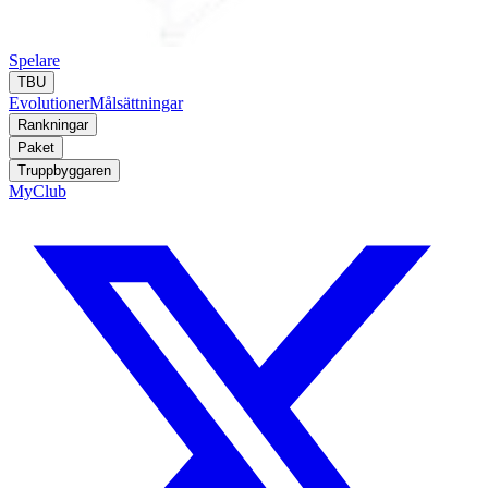
Spelare
TBU
Evolutioner
Målsättningar
Rankningar
Paket
Truppbyggaren
MyClub