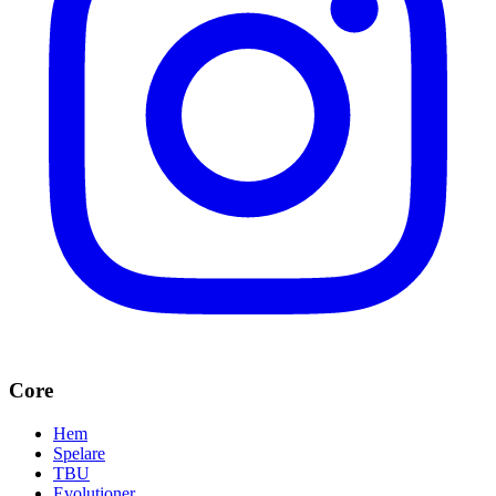
Core
Hem
Spelare
TBU
Evolutioner