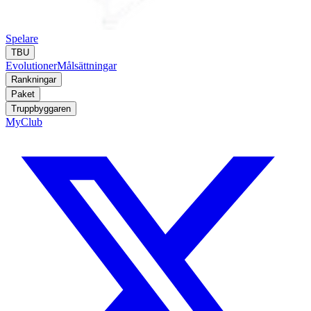
Spelare
TBU
Evolutioner
Målsättningar
Rankningar
Paket
Truppbyggaren
MyClub