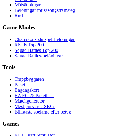
Målsättningar
Belöningar för säsongsframsteg
Rush
Game Modes
Champions-slutspel Belöningar
Rivals Top 200
Squad Battles Top 200
Squad Battles-belöningar
Tools
Truppbyggaren
Paket
Engångskort
EA FC 26 Paketlista
Matchgenerator
Mest prisvärda SBCs
Billigaste spelarna efter betyg
Games
FUT Draft Simulator