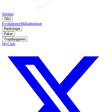
Spelare
TBU
Evolutioner
Målsättningar
Rankningar
Paket
Truppbyggaren
MyClub