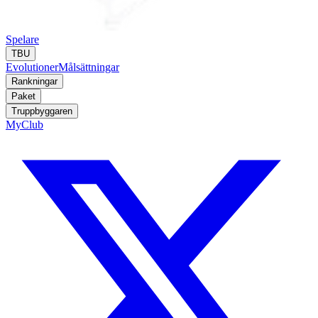
Spelare
TBU
Evolutioner
Målsättningar
Rankningar
Paket
Truppbyggaren
MyClub