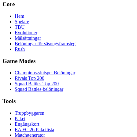
Core
Hem
Spelare
TBU
Evolutioner
Målsättningar
Belöningar för säsongsframsteg
Rush
Game Modes
Champions-slutspel Belöningar
Rivals Top 200
Squad Battles Top 200
Squad Battles-belöningar
Tools
Truppbyggaren
Paket
Engångskort
EA FC 26 Paketlista
Matchgenerator