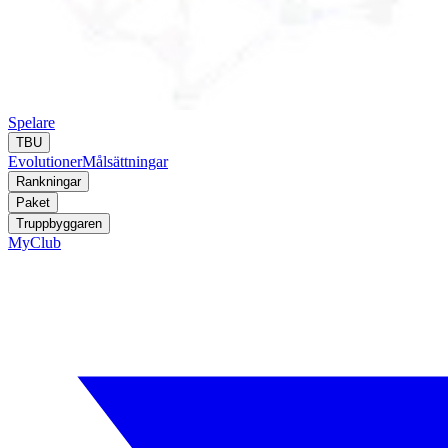
Spelare
TBU
Evolutioner
Målsättningar
Rankningar
Paket
Truppbyggaren
MyClub