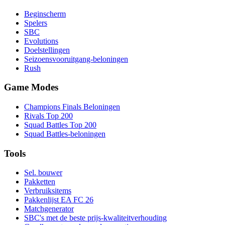
Beginscherm
Spelers
SBC
Evolutions
Doelstellingen
Seizoensvooruitgang-beloningen
Rush
Game Modes
Champions Finals Beloningen
Rivals Top 200
Squad Battles Top 200
Squad Battles-beloningen
Tools
Sel. bouwer
Pakketten
Verbruiksitems
Pakkenlijst EA FC 26
Matchgenerator
SBC's met de beste prijs-kwaliteitverhouding