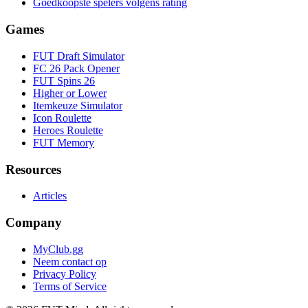
Goedkoopste spelers volgens rating
Games
FUT Draft Simulator
FC 26 Pack Opener
FUT Spins 26
Higher or Lower
Itemkeuze Simulator
Icon Roulette
Heroes Roulette
FUT Memory
Resources
Articles
Company
MyClub.gg
Neem contact op
Privacy Policy
Terms of Service