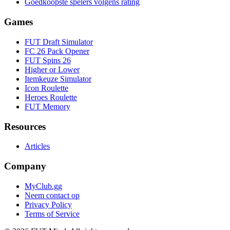
Goedkoopste spelers volgens rating
Games
FUT Draft Simulator
FC 26 Pack Opener
FUT Spins 26
Higher or Lower
Itemkeuze Simulator
Icon Roulette
Heroes Roulette
FUT Memory
Resources
Articles
Company
MyClub.gg
Neem contact op
Privacy Policy
Terms of Service