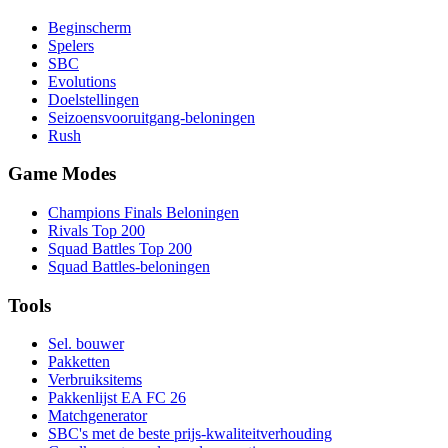
Beginscherm
Spelers
SBC
Evolutions
Doelstellingen
Seizoensvooruitgang-beloningen
Rush
Game Modes
Champions Finals Beloningen
Rivals Top 200
Squad Battles Top 200
Squad Battles-beloningen
Tools
Sel. bouwer
Pakketten
Verbruiksitems
Pakkenlijst EA FC 26
Matchgenerator
SBC's met de beste prijs-kwaliteitverhouding