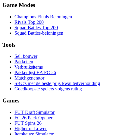
Game Modes
Champions Finals Beloningen
Rivals Top 200
Squad Battles Top 200
Squad Battles-beloningen
Tools
Sel. bouwer
Pakketten
Verbruiksitems
Pakkenlijst EA FC 26
Matchgenerator
SBC's met de beste prijs-kwaliteitverhouding
Goedkoopste spelers volgens rating
Games
FUT Draft Simulator
FC 26 Pack Opener
FUT Spins 26
Higher or Lower
Itemkeuze Simulator