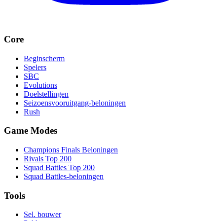
Core
Beginscherm
Spelers
SBC
Evolutions
Doelstellingen
Seizoensvooruitgang-beloningen
Rush
Game Modes
Champions Finals Beloningen
Rivals Top 200
Squad Battles Top 200
Squad Battles-beloningen
Tools
Sel. bouwer