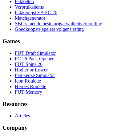
Pakketten
Verbruiksitems
Pakkenlijst EA FC 26
Matchgenerator
SBC's met de beste prijs-kwaliteitverhouding
Goedkoopste spelers volgens rating
Games
FUT Draft Simulator
FC 26 Pack Opener
FUT Spins 26
Higher or Lower
Itemkeuze Simulator
Icon Roulette
Heroes Roulette
FUT Memory
Resources
Articles
Company