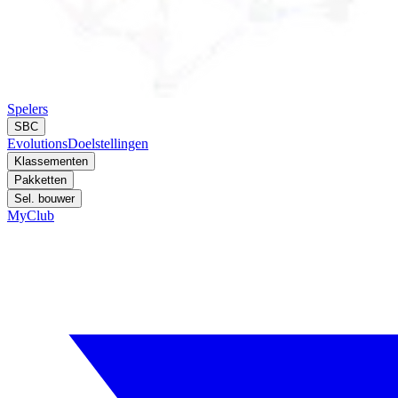
Spelers
SBC
Evolutions
Doelstellingen
Klassementen
Pakketten
Sel. bouwer
MyClub