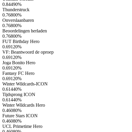
0.84490
%
Thunderstruck
0.76800
%
Onverslaanbaren
0.76800
%
Beoordelingen herladen
0.76800
%
FUT Birthday Hero
0.69120
%
VF: Beantwoord de oproep
0.69120
%
Joga Bonito Hero
0.69120
%
Fantasy FC Hero
0.69120
%
Winter Wildcards-ICON
0.61440
%
Tijdsprong ICON
0.61440
%
Winter Wildcards Hero
0.46080
%
Future Stars ICON
0.46080
%
UCL Primetime Hero
0.46080
%