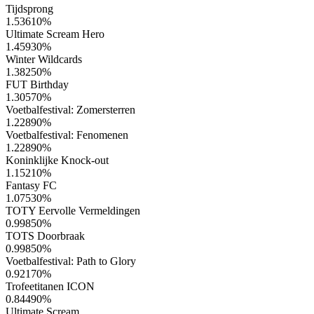
Tijdsprong
1.53610
%
Ultimate Scream Hero
1.45930
%
Winter Wildcards
1.38250
%
FUT Birthday
1.30570
%
Voetbalfestival: Zomersterren
1.22890
%
Voetbalfestival: Fenomenen
1.22890
%
Koninklijke Knock-out
1.15210
%
Fantasy FC
1.07530
%
TOTY Eervolle Vermeldingen
0.99850
%
TOTS Doorbraak
0.99850
%
Voetbalfestival: Path to Glory
0.92170
%
Trofeetitanen ICON
0.84490
%
Ultimate Scream