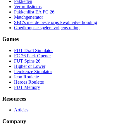
Pakketten
Verbruiksitems
Pakkenlijst EA FC 26
Matchgenerator
SBC's met de beste prijs-kwaliteitverhouding
Goedkoopste spelers volgens rating
Games
FUT Draft Simulator
FC 26 Pack Opener
FUT Spins 26
Higher or Lower
Itemkeuze Simulator
Icon Roulette
Heroes Roulette
FUT Memory
Resources
Articles
Company