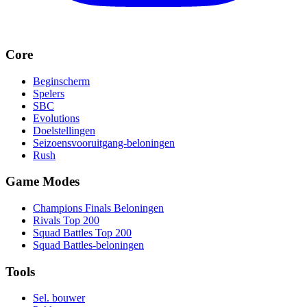
Core
Beginscherm
Spelers
SBC
Evolutions
Doelstellingen
Seizoensvooruitgang-beloningen
Rush
Game Modes
Champions Finals Beloningen
Rivals Top 200
Squad Battles Top 200
Squad Battles-beloningen
Tools
Sel. bouwer