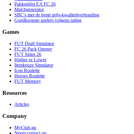
Pakkenlijst EA FC 26
Matchgenerator
SBC's met de beste prijs-kwaliteitverhouding
Goedkoopste spelers volgens rating
Games
FUT Draft Simulator
FC 26 Pack Opener
FUT Spins 26
Higher or Lower
Itemkeuze Simulator
Icon Roulette
Heroes Roulette
FUT Memory
Resources
Articles
Company
MyClub.gg
Neem contact op