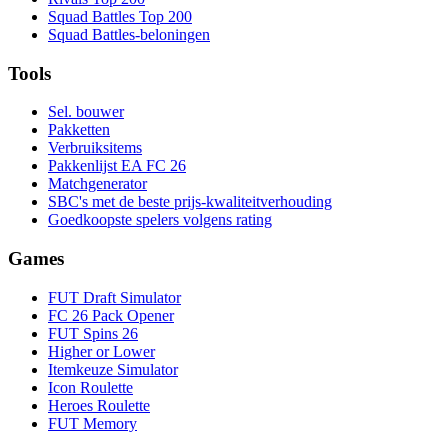
Squad Battles Top 200
Squad Battles-beloningen
Tools
Sel. bouwer
Pakketten
Verbruiksitems
Pakkenlijst EA FC 26
Matchgenerator
SBC's met de beste prijs-kwaliteitverhouding
Goedkoopste spelers volgens rating
Games
FUT Draft Simulator
FC 26 Pack Opener
FUT Spins 26
Higher or Lower
Itemkeuze Simulator
Icon Roulette
Heroes Roulette
FUT Memory