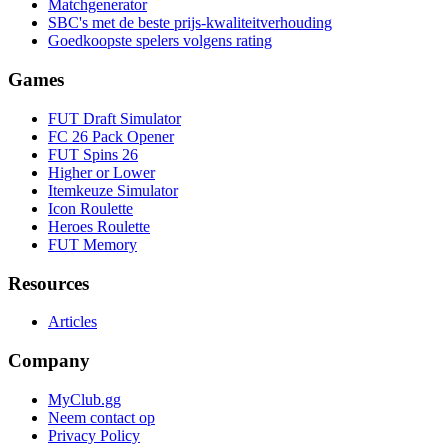
Matchgenerator
SBC's met de beste prijs-kwaliteitverhouding
Goedkoopste spelers volgens rating
Games
FUT Draft Simulator
FC 26 Pack Opener
FUT Spins 26
Higher or Lower
Itemkeuze Simulator
Icon Roulette
Heroes Roulette
FUT Memory
Resources
Articles
Company
MyClub.gg
Neem contact op
Privacy Policy