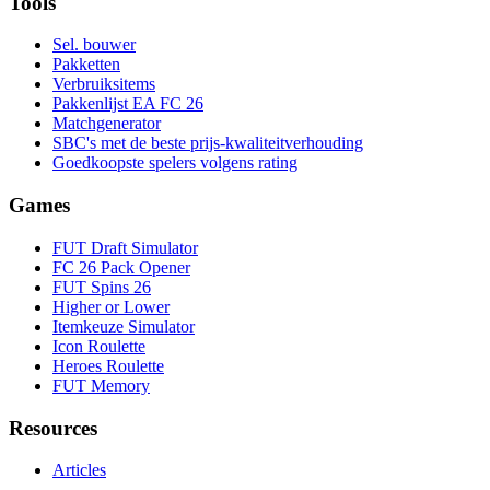
Tools
Sel. bouwer
Pakketten
Verbruiksitems
Pakkenlijst EA FC 26
Matchgenerator
SBC's met de beste prijs-kwaliteitverhouding
Goedkoopste spelers volgens rating
Games
FUT Draft Simulator
FC 26 Pack Opener
FUT Spins 26
Higher or Lower
Itemkeuze Simulator
Icon Roulette
Heroes Roulette
FUT Memory
Resources
Articles