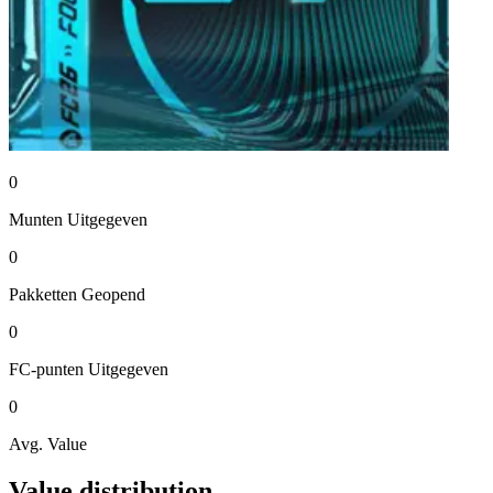
0
Munten
Uitgegeven
0
Pakketten
Geopend
0
FC-punten
Uitgegeven
0
Avg. Value
Value distribution