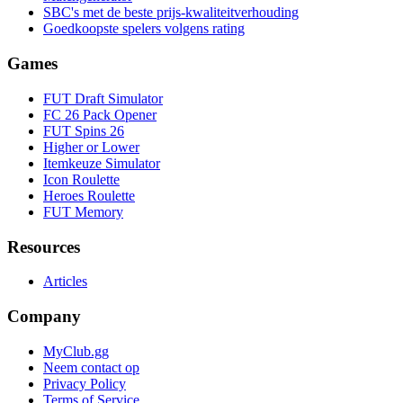
SBC's met de beste prijs-kwaliteitverhouding
Goedkoopste spelers volgens rating
Games
FUT Draft Simulator
FC 26 Pack Opener
FUT Spins 26
Higher or Lower
Itemkeuze Simulator
Icon Roulette
Heroes Roulette
FUT Memory
Resources
Articles
Company
MyClub.gg
Neem contact op
Privacy Policy
Terms of Service