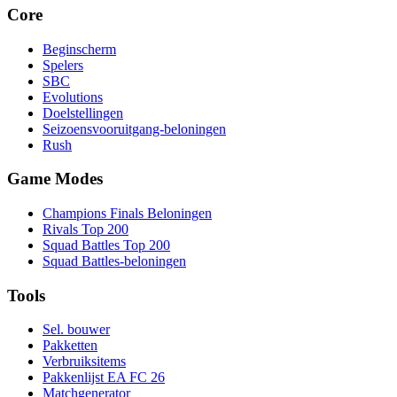
Core
Beginscherm
Spelers
SBC
Evolutions
Doelstellingen
Seizoensvooruitgang-beloningen
Rush
Game Modes
Champions Finals Beloningen
Rivals Top 200
Squad Battles Top 200
Squad Battles-beloningen
Tools
Sel. bouwer
Pakketten
Verbruiksitems
Pakkenlijst EA FC 26
Matchgenerator