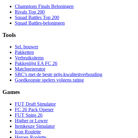
Champions Finals Beloningen
Rivals Top 200
Squad Battles Top 200
Squad Battles-beloningen
Tools
Sel. bouwer
Pakketten
Verbruiksitems
Pakkenlijst EA FC 26
Matchgenerator
SBC's met de beste prijs-kwaliteitverhouding
Goedkoopste spelers volgens rating
Games
FUT Draft Simulator
FC 26 Pack Opener
FUT Spins 26
Higher or Lower
Itemkeuze Simulator
Icon Roulette
Heroes Roulette