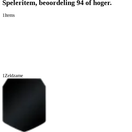
Speleritem, beoordeling 94 of hoger.
1
Items
1
Zeldzame