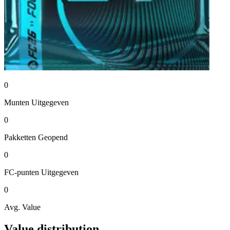
0
Munten
Uitgegeven
0
Pakketten
Geopend
0
FC-punten
Uitgegeven
0
Avg. Value
Value distribution