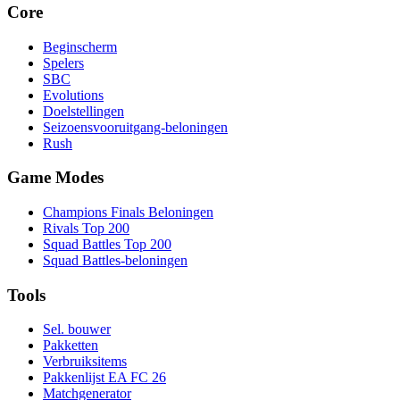
Core
Beginscherm
Spelers
SBC
Evolutions
Doelstellingen
Seizoensvooruitgang-beloningen
Rush
Game Modes
Champions Finals Beloningen
Rivals Top 200
Squad Battles Top 200
Squad Battles-beloningen
Tools
Sel. bouwer
Pakketten
Verbruiksitems
Pakkenlijst EA FC 26
Matchgenerator