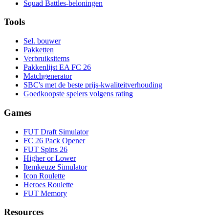
Squad Battles-beloningen
Tools
Sel. bouwer
Pakketten
Verbruiksitems
Pakkenlijst EA FC 26
Matchgenerator
SBC's met de beste prijs-kwaliteitverhouding
Goedkoopste spelers volgens rating
Games
FUT Draft Simulator
FC 26 Pack Opener
FUT Spins 26
Higher or Lower
Itemkeuze Simulator
Icon Roulette
Heroes Roulette
FUT Memory
Resources