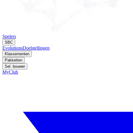
Spelers
SBC
Evolutions
Doelstellingen
Klassementen
Pakketten
Sel. bouwer
MyClub