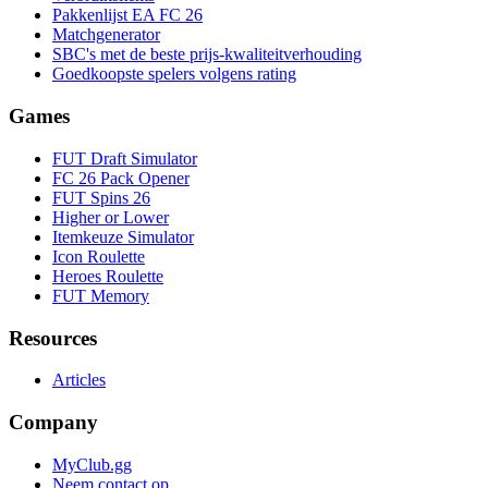
Pakkenlijst EA FC 26
Matchgenerator
SBC's met de beste prijs-kwaliteitverhouding
Goedkoopste spelers volgens rating
Games
FUT Draft Simulator
FC 26 Pack Opener
FUT Spins 26
Higher or Lower
Itemkeuze Simulator
Icon Roulette
Heroes Roulette
FUT Memory
Resources
Articles
Company
MyClub.gg
Neem contact op