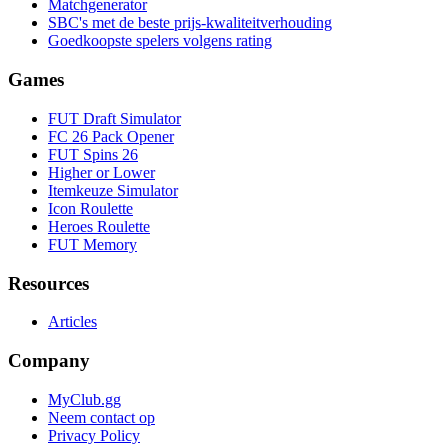
Matchgenerator
SBC's met de beste prijs-kwaliteitverhouding
Goedkoopste spelers volgens rating
Games
FUT Draft Simulator
FC 26 Pack Opener
FUT Spins 26
Higher or Lower
Itemkeuze Simulator
Icon Roulette
Heroes Roulette
FUT Memory
Resources
Articles
Company
MyClub.gg
Neem contact op
Privacy Policy