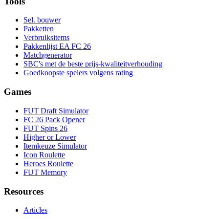
Tools
Sel. bouwer
Pakketten
Verbruiksitems
Pakkenlijst EA FC 26
Matchgenerator
SBC's met de beste prijs-kwaliteitverhouding
Goedkoopste spelers volgens rating
Games
FUT Draft Simulator
FC 26 Pack Opener
FUT Spins 26
Higher or Lower
Itemkeuze Simulator
Icon Roulette
Heroes Roulette
FUT Memory
Resources
Articles