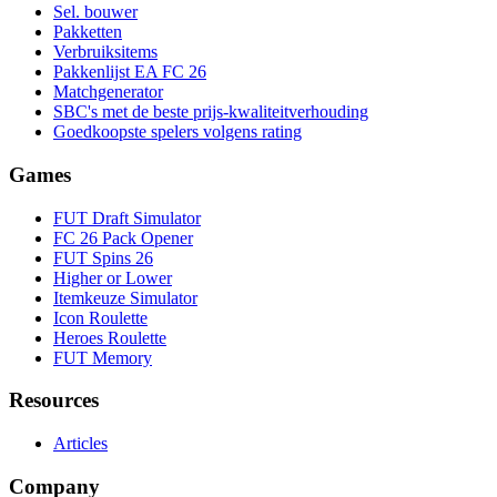
Sel. bouwer
Pakketten
Verbruiksitems
Pakkenlijst EA FC 26
Matchgenerator
SBC's met de beste prijs-kwaliteitverhouding
Goedkoopste spelers volgens rating
Games
FUT Draft Simulator
FC 26 Pack Opener
FUT Spins 26
Higher or Lower
Itemkeuze Simulator
Icon Roulette
Heroes Roulette
FUT Memory
Resources
Articles
Company