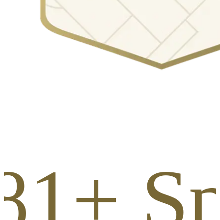
81+ S