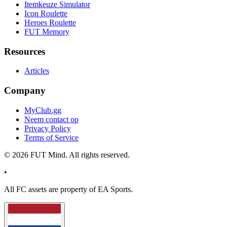
Itemkeuze Simulator
Icon Roulette
Heroes Roulette
FUT Memory
Resources
Articles
Company
MyClub.gg
Neem contact op
Privacy Policy
Terms of Service
©
2026
FUT Mind. All rights reserved.
•
All
FC
assets are property of EA Sports.