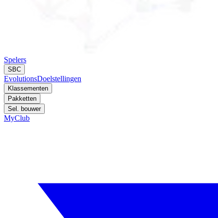
Spelers
SBC
Evolutions
Doelstellingen
Klassementen
Pakketten
Sel. bouwer
MyClub