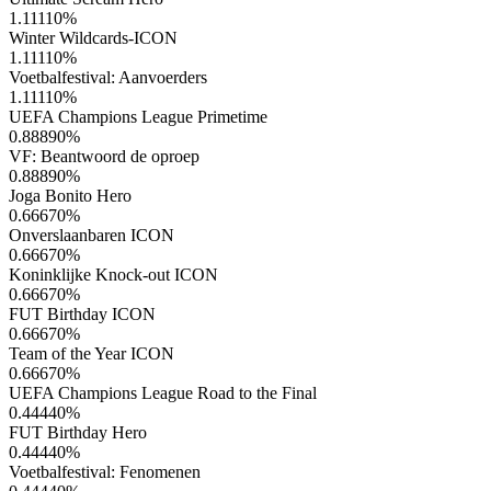
1.11110
%
Winter Wildcards-ICON
1.11110
%
Voetbalfestival: Aanvoerders
1.11110
%
UEFA Champions League Primetime
0.88890
%
VF: Beantwoord de oproep
0.88890
%
Joga Bonito Hero
0.66670
%
Onverslaanbaren ICON
0.66670
%
Koninklijke Knock-out ICON
0.66670
%
FUT Birthday ICON
0.66670
%
Team of the Year ICON
0.66670
%
UEFA Champions League Road to the Final
0.44440
%
FUT Birthday Hero
0.44440
%
Voetbalfestival: Fenomenen