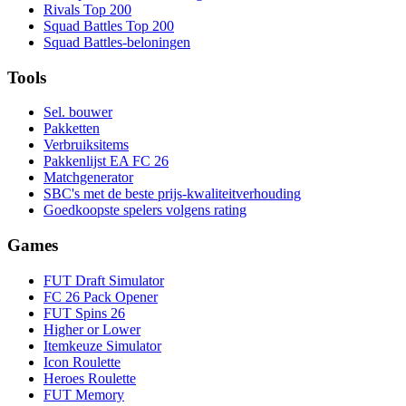
Rivals Top 200
Squad Battles Top 200
Squad Battles-beloningen
Tools
Sel. bouwer
Pakketten
Verbruiksitems
Pakkenlijst EA FC 26
Matchgenerator
SBC's met de beste prijs-kwaliteitverhouding
Goedkoopste spelers volgens rating
Games
FUT Draft Simulator
FC 26 Pack Opener
FUT Spins 26
Higher or Lower
Itemkeuze Simulator
Icon Roulette
Heroes Roulette
FUT Memory