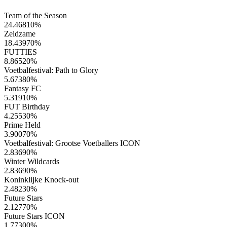
Team of the Season
24.46810
%
Zeldzame
18.43970
%
FUTTIES
8.86520
%
Voetbalfestival: Path to Glory
5.67380
%
Fantasy FC
5.31910
%
FUT Birthday
4.25530
%
Prime Held
3.90070
%
Voetbalfestival: Grootse Voetballers ICON
2.83690
%
Winter Wildcards
2.83690
%
Koninklijke Knock-out
2.48230
%
Future Stars
2.12770
%
Future Stars ICON
1.77300
%