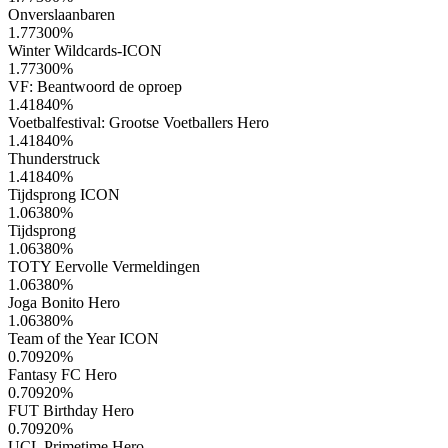
Onverslaanbaren
1.77300
%
Winter Wildcards-ICON
1.77300
%
VF: Beantwoord de oproep
1.41840
%
Voetbalfestival: Grootse Voetballers Hero
1.41840
%
Thunderstruck
1.41840
%
Tijdsprong ICON
1.06380
%
Tijdsprong
1.06380
%
TOTY Eervolle Vermeldingen
1.06380
%
Joga Bonito Hero
1.06380
%
Team of the Year ICON
0.70920
%
Fantasy FC Hero
0.70920
%
FUT Birthday Hero
0.70920
%
UCL Primetime Hero