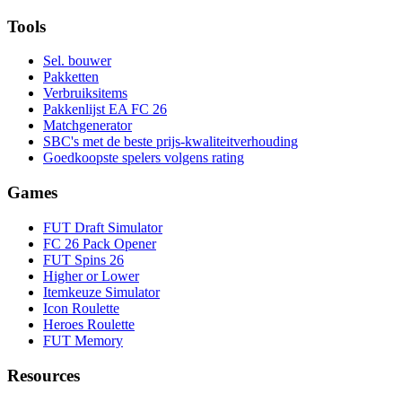
Tools
Sel. bouwer
Pakketten
Verbruiksitems
Pakkenlijst EA FC 26
Matchgenerator
SBC's met de beste prijs-kwaliteitverhouding
Goedkoopste spelers volgens rating
Games
FUT Draft Simulator
FC 26 Pack Opener
FUT Spins 26
Higher or Lower
Itemkeuze Simulator
Icon Roulette
Heroes Roulette
FUT Memory
Resources