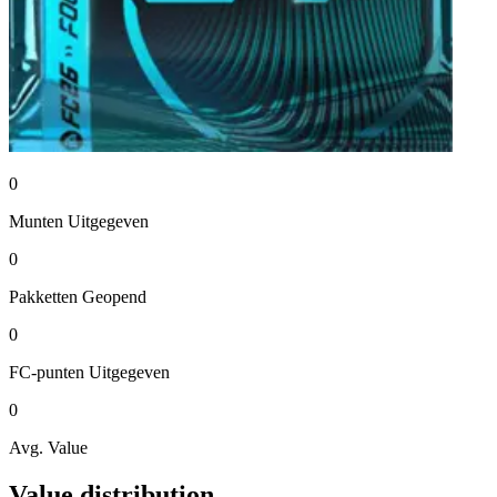
0
Munten
Uitgegeven
0
Pakketten
Geopend
0
FC-punten
Uitgegeven
0
Avg. Value
Value distribution