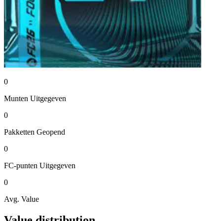
0
Munten
Uitgegeven
0
Pakketten
Geopend
0
FC-punten
Uitgegeven
0
Avg. Value
Value distribution