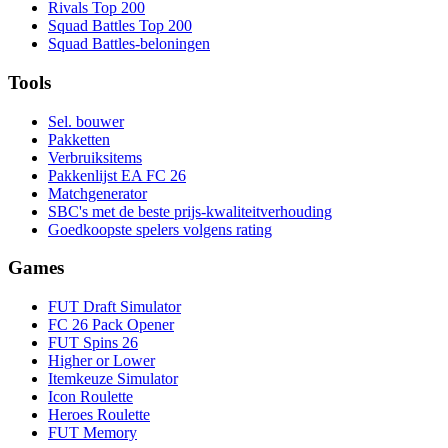
Rivals Top 200
Squad Battles Top 200
Squad Battles-beloningen
Tools
Sel. bouwer
Pakketten
Verbruiksitems
Pakkenlijst EA FC 26
Matchgenerator
SBC's met de beste prijs-kwaliteitverhouding
Goedkoopste spelers volgens rating
Games
FUT Draft Simulator
FC 26 Pack Opener
FUT Spins 26
Higher or Lower
Itemkeuze Simulator
Icon Roulette
Heroes Roulette
FUT Memory