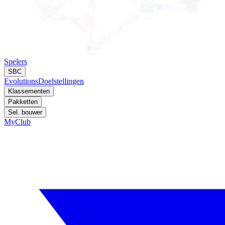
Spelers
SBC
Evolutions
Doelstellingen
Klassementen
Pakketten
Sel. bouwer
MyClub