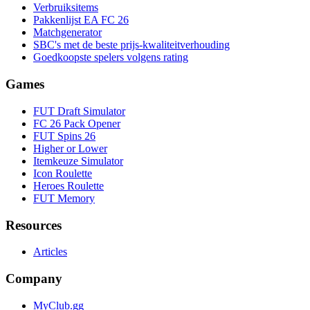
Verbruiksitems
Pakkenlijst EA FC 26
Matchgenerator
SBC's met de beste prijs-kwaliteitverhouding
Goedkoopste spelers volgens rating
Games
FUT Draft Simulator
FC 26 Pack Opener
FUT Spins 26
Higher or Lower
Itemkeuze Simulator
Icon Roulette
Heroes Roulette
FUT Memory
Resources
Articles
Company
MyClub.gg