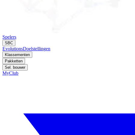
Spelers
SBC
Evolutions
Doelstellingen
Klassementen
Pakketten
Sel. bouwer
MyClub