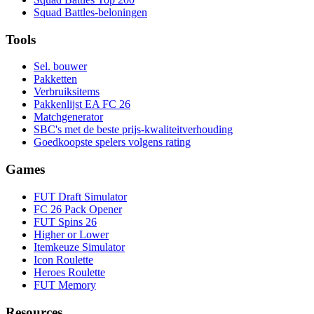
Squad Battles-beloningen
Tools
Sel. bouwer
Pakketten
Verbruiksitems
Pakkenlijst EA FC 26
Matchgenerator
SBC's met de beste prijs-kwaliteitverhouding
Goedkoopste spelers volgens rating
Games
FUT Draft Simulator
FC 26 Pack Opener
FUT Spins 26
Higher or Lower
Itemkeuze Simulator
Icon Roulette
Heroes Roulette
FUT Memory
Resources