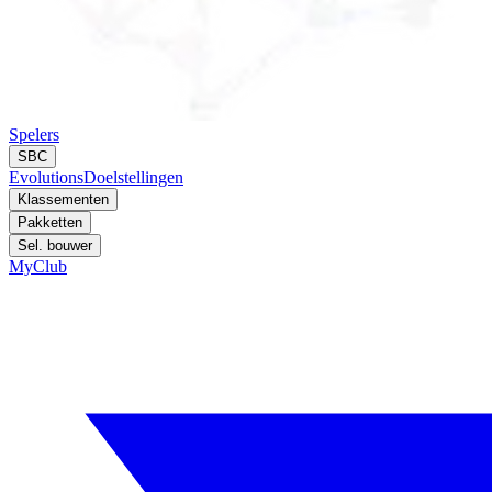
Spelers
SBC
Evolutions
Doelstellingen
Klassementen
Pakketten
Sel. bouwer
MyClub