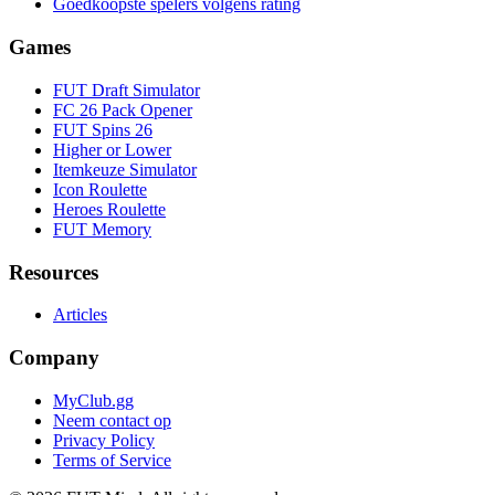
Goedkoopste spelers volgens rating
Games
FUT Draft Simulator
FC 26 Pack Opener
FUT Spins 26
Higher or Lower
Itemkeuze Simulator
Icon Roulette
Heroes Roulette
FUT Memory
Resources
Articles
Company
MyClub.gg
Neem contact op
Privacy Policy
Terms of Service