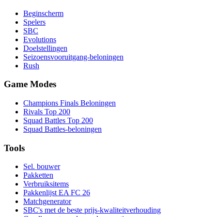
Beginscherm
Spelers
SBC
Evolutions
Doelstellingen
Seizoensvooruitgang-beloningen
Rush
Game Modes
Champions Finals Beloningen
Rivals Top 200
Squad Battles Top 200
Squad Battles-beloningen
Tools
Sel. bouwer
Pakketten
Verbruiksitems
Pakkenlijst EA FC 26
Matchgenerator
SBC's met de beste prijs-kwaliteitverhouding