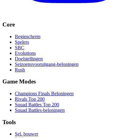
Core
Beginscherm
Spelers
SBC
Evolutions
Doelstellingen
Seizoensvooruitgang-beloningen
Rush
Game Modes
Champions Finals Beloningen
Rivals Top 200
Squad Battles Top 200
Squad Battles-beloningen
Tools
Sel. bouwer