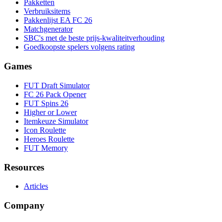
Pakketten
Verbruiksitems
Pakkenlijst EA FC 26
Matchgenerator
SBC's met de beste prijs-kwaliteitverhouding
Goedkoopste spelers volgens rating
Games
FUT Draft Simulator
FC 26 Pack Opener
FUT Spins 26
Higher or Lower
Itemkeuze Simulator
Icon Roulette
Heroes Roulette
FUT Memory
Resources
Articles
Company