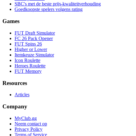
SBC's met de beste prijs-kwaliteitverhouding
Goedkoopste spelers volgens rating
Games
FUT Draft Simulator
FC 26 Pack Opener
FUT Spins 26
Higher or Lower
Itemkeuze Simulator
Icon Roulette
Heroes Roulette
FUT Memory
Resources
Articles
Company
MyClub.gg
Neem contact op
Privacy Policy
Terms of Service