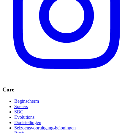
Core
Beginscherm
Spelers
SBC
Evolutions
Doelstellingen
Seizoensvooruitgang-beloningen