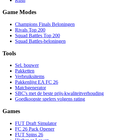
Rush
Game Modes
Champions Finals Beloningen
Rivals Top 200
Squad Battles Top 200
Squad Battles-beloningen
Tools
Sel. bouwer
Pakketten
Verbruiksitems
Pakkenlijst EA FC 26
Matchgenerator
SBC's met de beste prijs-kwaliteitverhouding
Goedkoopste spelers volgens rating
Games
FUT Draft Simulator
FC 26 Pack Opener
FUT Spins 26